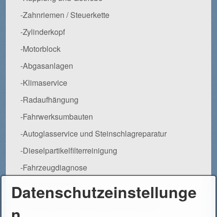
-Zahnriemen / Steuerkette
-Zylinderkopf
-Motorblock
-Abgasanlagen
-Klimaservice
-Radaufhängung
-Fahrwerksumbauten
-Autoglasservice und Steinschlagreparatur
-Dieselpartikelfilterreinigung
-Fahrzeugdiagnose
-Fahrzeugelektrik
Datenschutzeinstellunge
-Motorradservice für BMW Boxer-Modelle
n